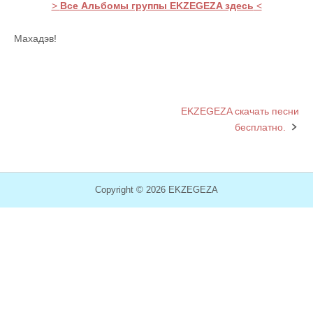
>
Все Альбомы группы EKZEGEZA здесь
<
Махадэв!
EKZEGEZA скачать песни
Post
бесплатно.
navigation
Copyright © 2026 EKZEGEZA