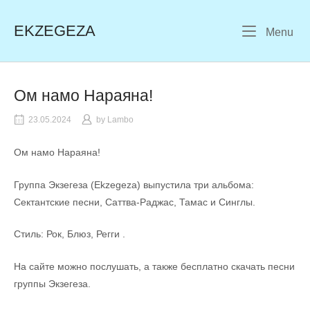
Skip
to
EKZEGEZA
Me
Menu
content
Ом намо Нараяна!
23.05.2024
by
Lambo
Ом намо Нараяна!
Группа Экзегеза (Ekzegeza) выпустила три альбома:
Сектантские песни, Саттва-Раджас, Тамас и Синглы.
Стиль: Рок, Блюз, Регги .
На сайте можно послушать, а также бесплатно скачать песни
группы Экзегеза.